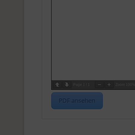
Page
1
/
1
Zoom
100
PDF ansehen