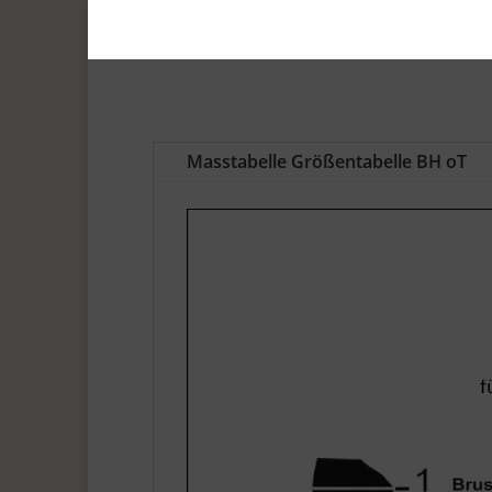
Masstabelle Größentabelle BH oT