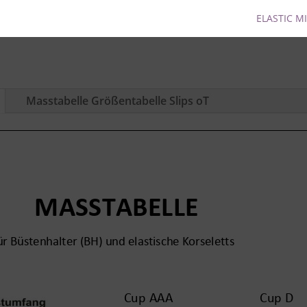
ELASTIC M
Masstabelle Größentabelle Slips oT