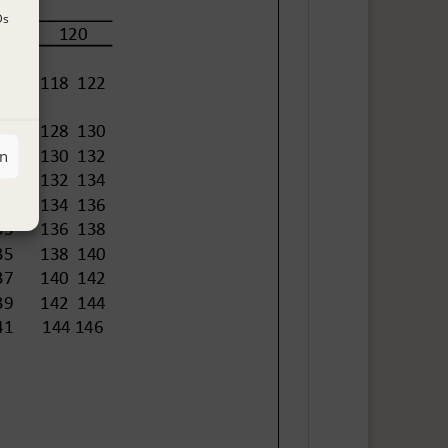
Ds
en