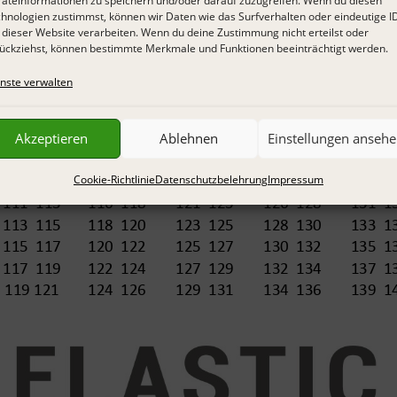
äteinformationen zu speichern und/oder darauf zuzugreifen. Wenn du diesen
hnologien zustimmst, können wir Daten wie das Surfverhalten oder eindeutige I
 dieser Website verarbeiten. Wenn du deine Zustimmung nicht erteilst oder
ückziehst, können bestimmte Merkmale und Funktionen beeinträchtigt werden.
nste verwalten
Akzeptieren
Ablehnen
Einstellungen anseh
Cookie-Richtlinie
Datenschutzbelehrung
Impressum