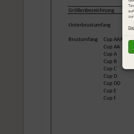
Ger
Tec
auf
zur
Die