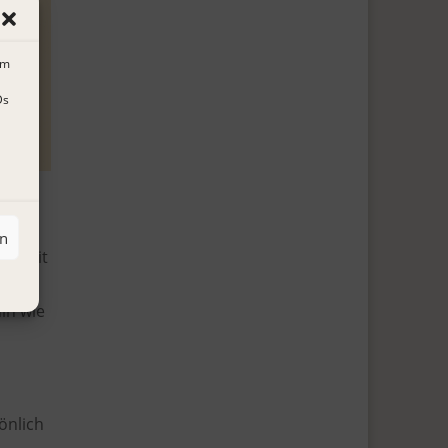
um
Ds
en
st seit
in wie
önlich