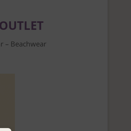
OUTLET
r – Beachwear