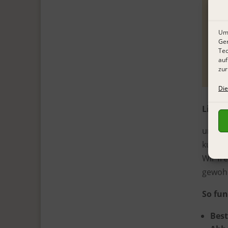
Um 
Ger
Tec
auf
zur
Die
Liebe
unser 
kurzem
Wir fr
gewohn
So fun
Best