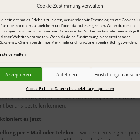
Cookie-Zustimmung verwalten
dir ein optimales Erlebnis zu bieten, verwenden wir Technologien wie Cookies, 
äteinformationen zu speichern und/oder darauf zuzugreifen. Wenn du diesen
hnologien zustimmst, können wir Daten wie das Surfverhalten oder eindeutige I
 dieser Website verarbeiten. Wenn du deine Zustimmung nicht erteilst oder
ückziehst, können bestimmte Merkmale und Funktionen beeinträchtigt werden.
nste verwalten
 Kundinnen und Kunden,
Akzeptieren
Ablehnen
Einstellungen anseh
Dessous- und Wäschefachgeschäft am bisherigen Standort i
 geschlossen.
Cookie-Richtlinie
Datenschutzbelehrung
Impressum
euen uns jedoch, Ihnen mitteilen zu können, dass Sie weiterh
t bei uns bestellen können.
ktioniert es jetzt:
ellung per E-Mail oder Telefon
–
wir beraten Sie gern pers