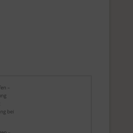
fen –
ung
t
ung bei
gen –