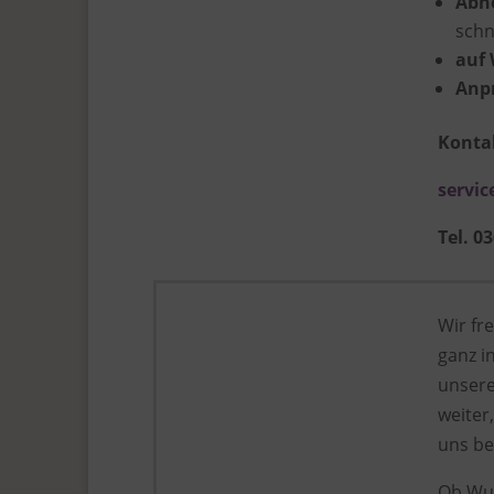
Abh
schn
auf 
Anp
Kontak
servic
Tel. 0
Wir fr
ganz i
unser
weiter
uns be
Ob Wun