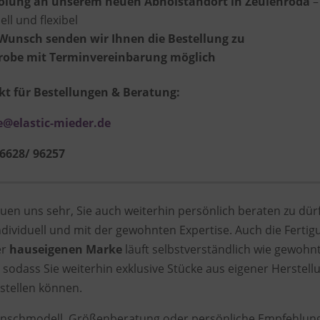
olung an unserem neuen Abholstandort in Zeulenroda
–
ell und flexibel
Wunsch senden wir Ihnen die Bestellung zu
robe mit Terminvereinbarung möglich
t für Bestellungen & Beratung:
e@elastic-mieder.de
36628/ 96257
euen uns sehr, Sie auch weiterhin persönlich beraten zu dür
ndividuell und mit der gewohnten Expertise. Auch die Fertig
er
hauseigenen Marke
läuft selbstverständlich wie gewohn
, sodass Sie weiterhin exklusive Stücke aus eigener Herstell
stellen können.
schmodell, Größenberatung oder persönliche Empfehlun