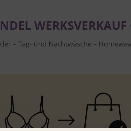
ANDEL
WERKSVERKAUF
eder – Tag- und Nachtwäsche – Homewea